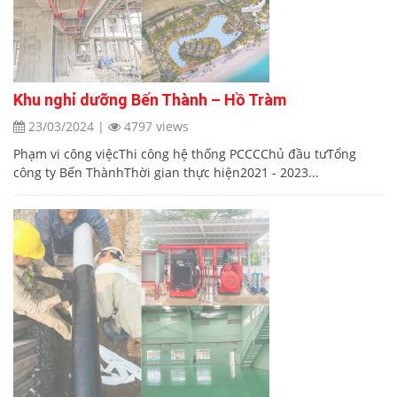
Khu nghỉ dưỡng Bến Thành – Hồ Tràm
23/03/2024
|
4797 views
Phạm vi công việcThi công hệ thống PCCCChủ đầu tưTổng
công ty Bến ThànhThời gian thực hiện2021 - 2023...