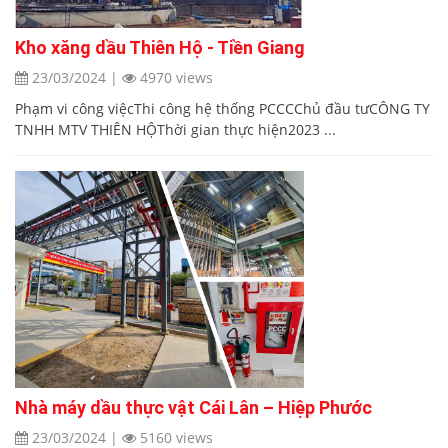
Kho xăng dầu Thiên Hộ - Tiền Giang
23/03/2024
|
4970 views
Phạm vi công việcThi công hệ thống PCCCChủ đầu tưCÔNG TY
TNHH MTV THIÊN HỘThời gian thực hiện2023 ...
Nhà máy dầu thực vật Cái Lân – Hiệp Phước
23/03/2024
|
5160 views