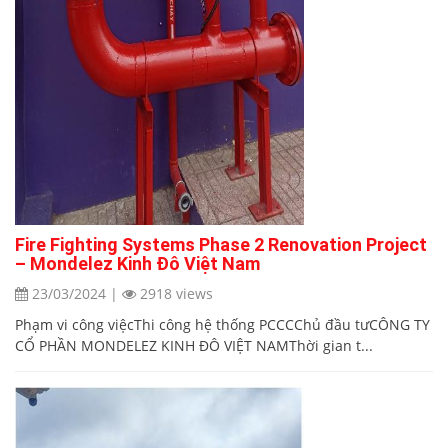
Fire Fighting Systems Phase 2 Renovation Project
– Mondelez Kinh Đô Việt Nam
23/03/2024
|
2918 views
Phạm vi công việcThi công hệ thống PCCCChủ đầu tưCÔNG TY
CỔ PHẦN MONDELEZ KINH ĐÔ VIỆT NAMThời gian t...