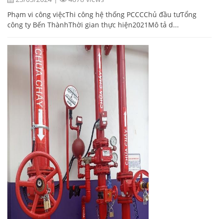
Phạm vi công việcThi công hệ thống PCCCChủ đầu tưTổng
công ty Bến ThànhThời gian thực hiện2021Mô tả d...