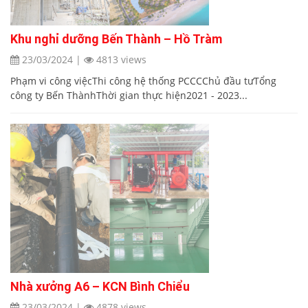
Khu nghỉ dưỡng Bến Thành – Hồ Tràm
23/03/2024
|
4813 views
Phạm vi công việcThi công hệ thống PCCCChủ đầu tưTổng
công ty Bến ThànhThời gian thực hiện2021 - 2023...
Nhà xưởng A6 – KCN Bình Chiểu
23/03/2024
|
4878 views