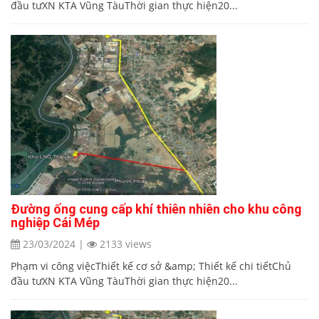
đầu tưXN KTA Vũng TàuThời gian thực hiện20...
Đường ống cung cấp khí thiên nhiên cho khu công
nghiệp Cái Mép
23/03/2024
|
2133 views
Phạm vi công việcThiết kế cơ sở &amp; Thiết kế chi tiếtChủ
đầu tưXN KTA Vũng TàuThời gian thực hiện20...