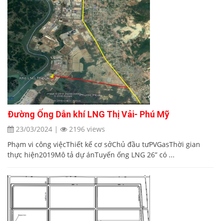
Đường Ống Dẫn khí LNG Thị Vải- Phú Mỹ
23/03/2024
|
2196 views
Phạm vi công việcThiết kế cơ sởChủ đầu tưPVGasThời gian
thực hiện2019Mô tả dự ánTuyến ống LNG 26” có ...