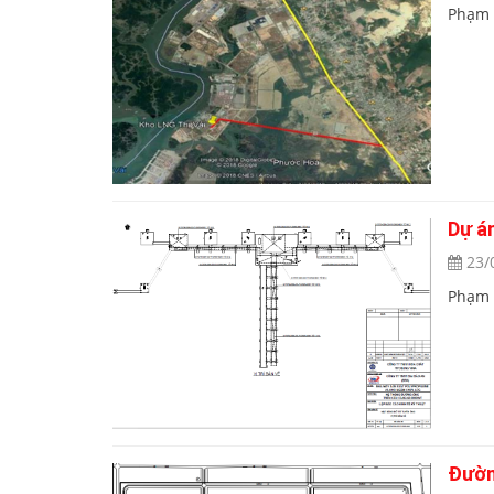
Phạm 
Dự á
23/
Phạm 
Đườn