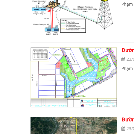
Phạm 
Đườn
23/
Phạm v
Đườn
23/