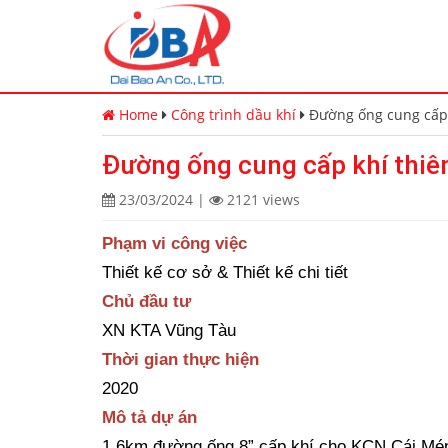
Home
Công trình dầu khí
Đường ống cung cấp 
Đường ống cung cấp khí thiê
23/03/2024
|
2121 views
Phạm vi công việc
Thiết kế cơ sở & Thiết kế chi tiết
Chủ đầu tư
XN KTA Vũng Tàu
Thời gian thực hiện
2020
Mô tả dự án
1,6km đường ống 8” cấp khí cho KCN Cái Mé