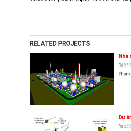
RELATED PROJECTS
Nhà 
23/
Phạm 
Dự á
23/