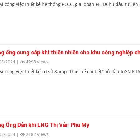
vi công việcThiết kế hệ thống PCCC, giai đoạn FEEDChủ đầu tưLiên
g ống cung cấp khí thiên nhiên cho khu công nghiệp c
03/2024
|
4298 views
i công việcThiết kế cơ sở &amp; Thiết kế chi tiếtChủ đầu tưXN KTA
g Ống Dẫn khí LNG Thị Vải- Phú Mỹ
03/2024
|
2182 views