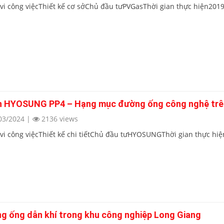
vi công việcThiết kế cơ sởChủ đầu tưPVGasThời gian thực hiện2019
n HYOSUNG PP4 – Hạng mục đường ống công nghệ trê
03/2024
|
2136 views
vi công việcThiết kế chi tiếtChủ đầu tưHYOSUNGThời gian thực hiệ
g ống dẫn khí trong khu công nghiệp Long Giang