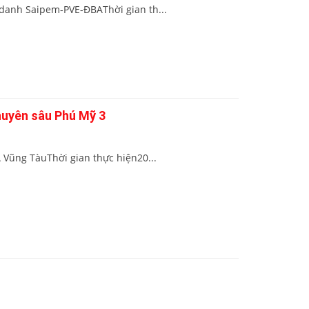
 danh Saipem-PVE-ĐBAThời gian th...
huyên sâu Phú Mỹ 3
 Vũng TàuThời gian thực hiện20...