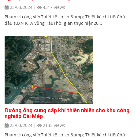
23/03/2024
|
4317 views
Phạm vi công việcThiết kế cơ sở &amp; Thiết kế chi tiếtChủ
đầu tưXN KTA Vũng TàuThời gian thực hiện20...
Đường ống cung cấp khí thiên nhiên cho khu công
nghiệp Cái Mép
23/03/2024
|
2133 views
Phạm vi công việcThiết kế cơ sở &amp; Thiết kế chi tiếtChủ