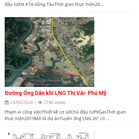
đầu tưXN KTA Vũng TàuThời gian thực hiện20...
Đường Ống Dẫn khí LNG Thị Vải- Phú Mỹ
23/03/2024
|
2196 views
Phạm vi công việcThiết kế cơ sởChủ đầu tưPVGasThời gian
thực hiện2019Mô tả dự ánTuyến ống LNG 26” có ...